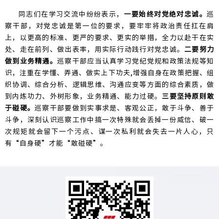
同志们在学习交流中纷纷表示，
一要始终对党绝对忠诚。
巡
察干部，对党忠诚是第一位的要求，要牢牢将政治责任扛在肩
上，以更高的标准、更严的要求、更实的举措，全力以赴干在实
处、走在前列、做出表率，用实际行动践行对党忠诚。
二要努力
做到业务精通。
巡察干部应当认真学习党纪党规和政策法规等知
识，注重在学懂、弄通、做实上下功夫,增强自身在政策把握、组
织协调、综合分析、逻辑思维、沟通应变等方面的综合素质，做
到内炼功力、外树形象，业务精通、能力过硬。
三要坚持原则敢
于碰硬。
巡察干部要做到实事求是、客观公正，敢于斗争、善于
斗争，深刻认识巡察工作中搞一次特殊就会丢掉一份威信、破一
次规矩就会留下一个污点、谋一次私利就会失去一片人心，只
有“自身硬”才能“敢碰硬”。