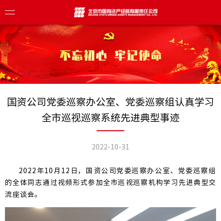
介
导
业
国资公司党委巡察办公室、党委巡察组认真学习
全市巡视巡察系统先进典型事迹
化
目
态
构
焦
息
2022-10-31
心
察
理
2022
年10月12日，国资公司党委巡察办公室、党委巡察组
业
传册
栏
的全体同志通过视频形式参加全市巡视巡察机构学习先进典型交
践
展
流座谈会。
众号
报
聘