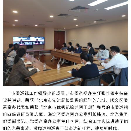
市委巡视工作领导小组成员、市委巡视办主任张才雄主持会
议并讲话，荣获“北京市先进纪检监察组织”的
东城、顺义区委
巡察办
代表和荣获“北京市优秀纪检监察干部”称号的市委巡视
组四级调研员闫志鹰、海淀区委巡察办公室科长韩涛、北汽集团
纪委副书记、党委巡察办公室主任李建，结合工作实际讲述了他
们的光荣事迹，激励巡视巡察干部奋进新征程、建功新时代。