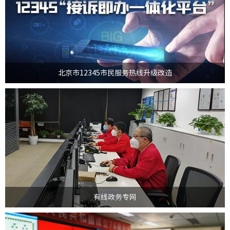
首都信息发展股份有限公司集中“智慧科技”资源支持首都“智慧民生”建
设，精心打造北京市12345市民服务热线升级改造项目，...
>
北京市12345市民服务热线升级改造
有线政务专网始建于2001年，由首都信息发展股份有限公司建设运维。有线
政务专网为国家机关和政府部门、公益用户以及服务民生...
>
有线政务专网