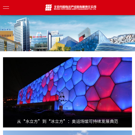
介
导
业
化
目
态
构
从夏奥到冬奥，国家游泳中心通过创造性的“水冰转换”方案，完成了
焦
息
从“水立方”到“冰立方”的华丽转身。目前，经过改造实现“水...
心
察
理
>
业
传册
栏
践
展
从“水立方”到“冰立方”：奥运场馆可持续发展典范
众号
报
聘