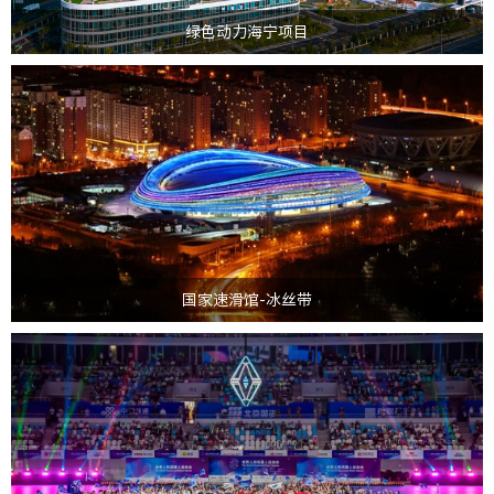
绿色动力海宁项目
“冰丝带”是北京2022年冬奥会标志性场馆，也是唯一新建冰上竞赛场馆。
从设计理念、技术工艺、材料选取、施工技法等多个方面...
>
国家速滑馆-冰丝带
世界人形机器人运动会由北京市人民政府、中央广播电视总台、世界机器人合
作组织、亚太机器人世界杯国际理事会主办，北京国资公司...