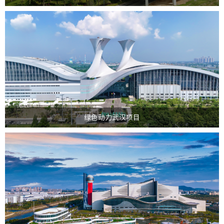
武汉青山垃圾发电项目是绿色动力集团与武汉市政府合作投资建设的市重点城
市基础设施项目。一期工程垃圾处理规模1,050吨/日...
>
绿色动力武汉项目
绿色动力海宁项目位于浙江省海宁市黄湾镇尖山新区，占地面积181亩，特许
经营期限为30年。垃圾处理规模为2250吨/天（一...
>