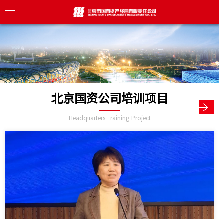
介
北京国资公司培训项目
导
业
化
目
Headquarters Training Project
态
构
焦
息
心
察
理
业
传册
栏
践
展
众号
报
聘