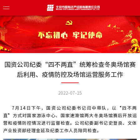
介
导
业
国资公司纪委“四不两直”统筹检查冬奥场馆赛
后利用、疫情防控及场馆运营服务工作
化
目
态
构
焦
息
2022-07-15
心
察
理
7月14日下午，国资公司纪委书记闫中带队，以“四不两
业
传册
栏
直”方式对国家游泳中心、国家速滑馆两大冬奥场馆赛后开放运
践
展
营和疫情防控情况进行监督检查。公司纪委副书记史登良、文体
众号
报
聘
产业投资部经理金延及纪委工作人员陪同检查。