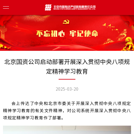
介
导
业
北京国资公司启动部署开展深入贯彻中央八项规
定精神学习教育
化
目
态
构
焦
息
2025-03-20
心
察
理
会上传达了中央和北京市委关于开展深入贯彻中央八项规定
业
传册
栏
精神学习教育的有关文件精神，对公司系统开展深入贯彻中央八
践
展
项规定精神学习教育作了部署。
众号
报
聘