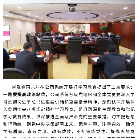
赵及锋同志对在公司系统开展好学习教育提出了三点要求：
一是要提高政治站位，
公司系统各级党组织和全体党员要深入学
习贯彻习近平总书记重要讲话和重要指示精神，深刻认识开展深
入贯彻中央八项规定精神学习教育，是巩固深化主题教育和党纪
学习教育成果、纵深推进全面从严治党的重要举措，切实把思想
和行动统一到党中央决策部署上来，聚焦主题，注重实效，确保
学有质量、查有力度、改有成效，不断锤炼党性、提高思想觉