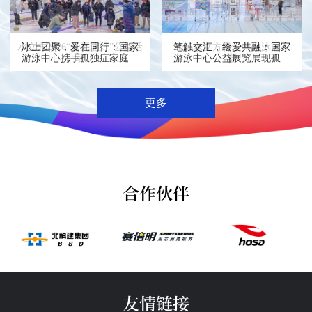
水立方2026“点亮蓝灯”公益活
“浪潮・青年”全国美院青年艺
水立方2026“点亮蓝灯”公益活
冰上团聚，爱在同行：国家
2025水立方青少年游泳冠军
与爱同行，照亮未来：国家
笔触交汇，绘爱共融：国家
2025水立方青少年游泳冠军
术作品展在国家游泳中心开
游泳中心携手孤独症家庭，
动
动
游泳中心为孤独症儿童点亮
游泳中心公益展览展现孤独
赛
赛
共筑爱的冰壶赛道
展
症儿童的心灵画卷
爱与希望
更多
合作伙伴
友情链接